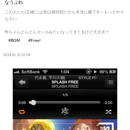
なうぷれ
この人たち(正確には渚)は確信犯だから本当に嫌です～もっとやり
なさい
怜ちゃんどんどんセシルみたいなってきてるけど大丈夫？
#BGM
#Free!
2014.01.31 02:58