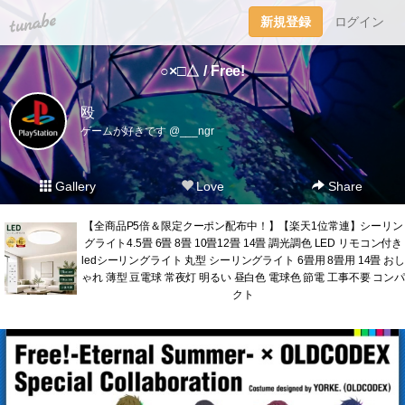
tuna.be
新規登録
ログイン
○×□△ / Free!
殴
ゲームが好きです @___ngr
Gallery
Love
Share
【全商品P5倍＆限定クーポン配布中！】【楽天1位常連】シーリン
グライト4.5畳 6畳 8畳 10畳12畳 14畳 調光調色 LED リモコン付き
ledシーリングライト 丸型 シーリングライト 6畳用 8畳用 14畳 おし
ゃれ 薄型 豆電球 常夜灯 明るい 昼白色 電球色 節電 工事不要 コンパ
クト