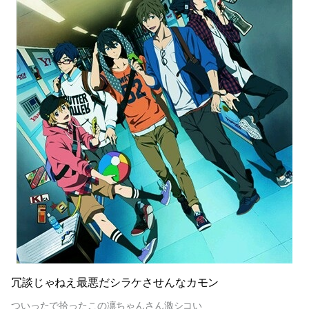
冗談じゃねえ最悪だシラケさせんなカモン
ついったで拾ったこの凛ちゃんさん激シコい