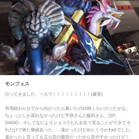
モンフェス
行ってきました、一人で！！！！！！！！！(爆笑)
所用終わらせてから向かったら着いたの15時くらいだったかな、
ちょっとしか居れなかったけど平井さんと飯田さん、辻P、
DAIGO、そしてなによりショコラたんを生で見ることができてそ
れだけで来た価値あった……遠かったけどめたくそかわゆでした。
遠かったと言っても立ち見の最前だったから見やすかったけど！