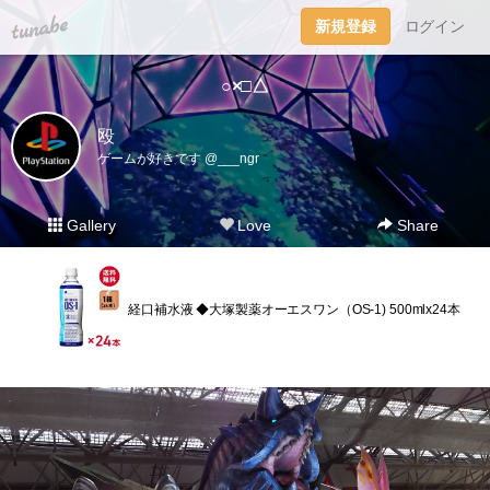
tuna.be
新規登録
ログイン
○×□△
殴
ゲームが好きです @___ngr
Gallery
Love
Share
経口補水液 ◆大塚製薬オーエスワン（OS-1) 500mlx24本