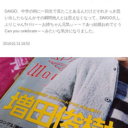
DAIGO、中学の時に一回生で見たことあるんだけどそれさっき思
い出したらなんかその瞬間他人とは思えなくなって、DAIGO久し
ぶりじゃんｳｨｯｼｭ～～お姉ちゃん元気ぃ～～？あっ結婚おめでとう
Can you celebrate～～みたいな気分になりました。
2016.01.31 18:52