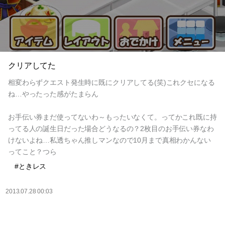
クリアしてた
相変わらずクエスト発生時に既にクリアしてる(笑)これクセになる
ね…やったった感がたまらん
お手伝い券まだ使ってないわ～もったいなくて。ってかこれ既に持
ってる人の誕生日だった場合どうなるの？2枚目のお手伝い券なわ
けないよね…私透ちゃん推しマンなので10月まで真相わかんない
ってこと？つら
#ときレス
2013.07.28 00:03