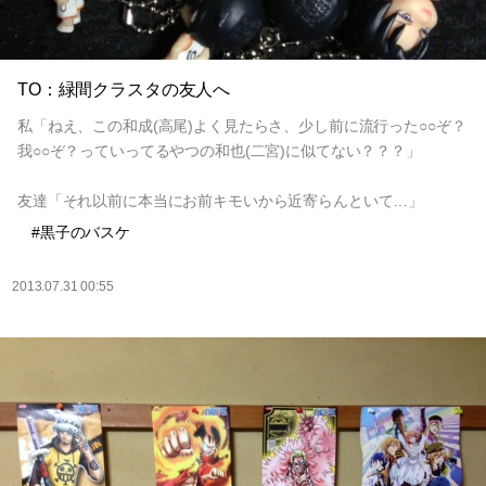
TO：緑間クラスタの友人へ
私「ねえ、この和成(高尾)よく見たらさ、少し前に流行った○○ぞ？
我○○ぞ？っていってるやつの和也(二宮)に似てない？？？」
友達「それ以前に本当にお前キモいから近寄らんといて…」
#黒子のバスケ
2013.07.31 00:55