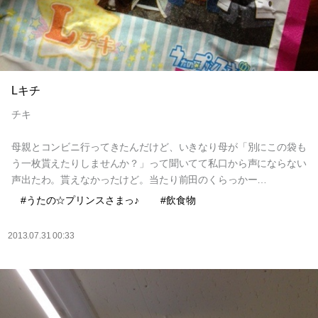
Lキチ
チキ
母親とコンビニ行ってきたんだけど、いきなり母が「別にこの袋も
う一枚貰えたりしませんか？」って聞いてて私口から声にならない
声出たわ。貰えなかったけど。当たり前田のくらっかー…
#うたの☆プリンスさまっ♪
#飲食物
2013.07.31 00:33